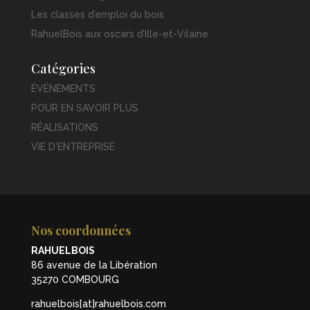
Les classes d’emploi du bois
RahuelBois aux oscars d’Ille-et-Vilaine
Catégories
ÉVÉNEMENTS
POUR EN SAVOIR PLUS
RÉALISATIONS
VIE D'ENTREPRISE
Nos coordonnées
RAHUELBOIS
86 avenue de la Libération
35270 COMBOURG
rahuelbois[at]rahuelbois.com