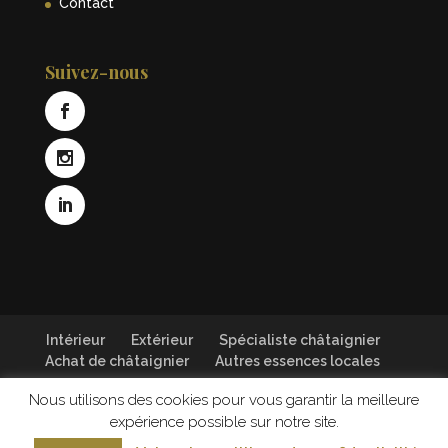
Contact
Suivez-nous
Intérieur
Extérieur
Spécialiste châtaignier
Achat de châtaignier
Autres essences locales
Nous utilisons des cookies pour vous garantir la meilleure
© 2018 UN DES SENS Design global - Tous droits
expérience possible sur notre site.
réservés Rahuel Bois -
Mentions légales
-