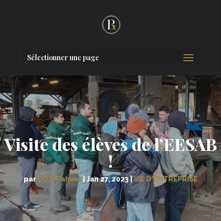
Sélectionner une page
Visite des élèves de l’EESAB
!
par
UDS-Rahuel
|
Jan 27, 2023
|
VIE D'ENTREPRISE