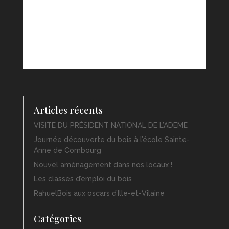
Articles récents
VISITE DU PRÉSIDENT NATIONAL DE L’ADEME
Journée découverte du bois à l’école Sainte-
Anne de Combourg
Nouvel aménagement dans nos locaux !
Les classes d’emploi du bois
RahuelBois aux oscars d’Ille-et-Vilaine
Catégories