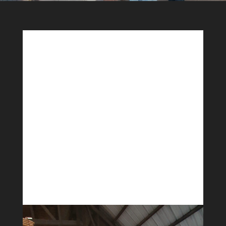
Les élèves de l’EESAB (École Européenne
Supérieure d’Art de Bretagne) sont en visite chez
RahuelBois !
Durant cette journée, organisée par Fibois Bretagne,
ils ont pu s’initier à la filière forêt-bois.
Après une visite à la forêt de Saint-Aubin avec l’ONF,
ils ont vécu un moment enrichissant à la scierie afin
de découvrir le processus de transformation du
bois.
Merci à eux pour leur curiosité et leur sympathie !