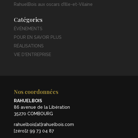
RahuelBois aux oscars d’Ille-et-Vilaine
Catégories
ÉVÉNEMENTS
POUR EN SAVOIR PLUS
RÉALISATIONS
VIE D'ENTREPRISE
Nos coordonnées
RAHUELBOIS
86 avenue de la Libération
35270 COMBOURG
rahuelbois[at]rahuelbois.com
[zéro]2 99 73 04 87