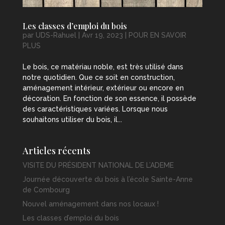
Les classes d’emploi du bois
par
UDS-Rahuel
|
Avr 19, 2023
|
POUR EN SAVOIR
PLUS
Le bois, ce matériau noble, est très utilisé dans
notre quotidien. Que ce soit en construction,
aménagement intérieur, extérieur ou encore en
décoration. En fonction de son essence, il possède
des caractéristiques variées. Lorsque nous
souhaitons utiliser du bois, il...
Articles récents
VISITE DU PRÉSIDENT NATIONAL DE L’ADEME
Journée découverte du bois à l’école Sainte-Anne
de Combourg
Nouvel aménagement dans nos locaux !
Les classes d’emploi du bois