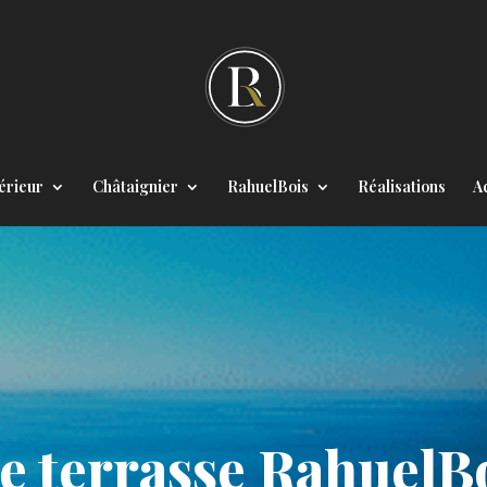
érieur
Châtaignier
RahuelBois
Réalisations
Ac
e terrasse RahuelB