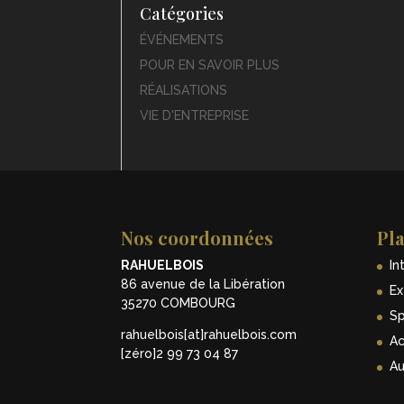
Catégories
ÉVÉNEMENTS
POUR EN SAVOIR PLUS
RÉALISATIONS
VIE D'ENTREPRISE
Nos coordonnées
Pla
RAHUELBOIS
In
86 avenue de la Libération
Ex
35270 COMBOURG
Sp
rahuelbois[at]rahuelbois.com
Ac
[zéro]2 99 73 04 87
Au