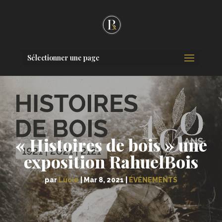
Sélectionner une page
« Histoires de bois » une
exposition RahuelBois
par
Lucie
|
Mar 8, 2021
|
ÉVÉNEMENTS