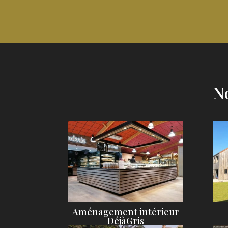
No
Aménagement intérieur
DéjàGris