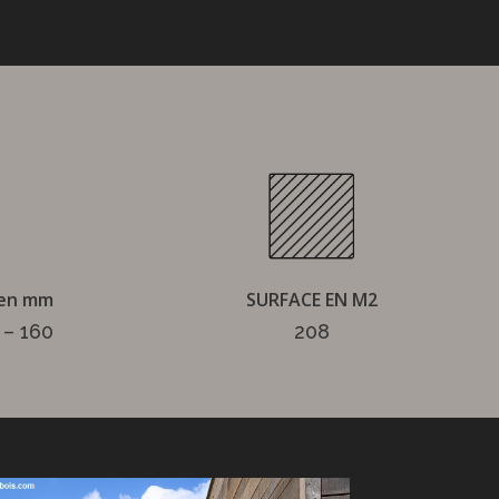
 en mm
SURFACE EN M2
 – 160
208