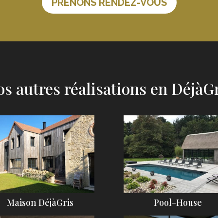
PRENONS RENDEZ-VOUS
s autres réalisations en DéjàG
Maison DéjàGris
Pool-House