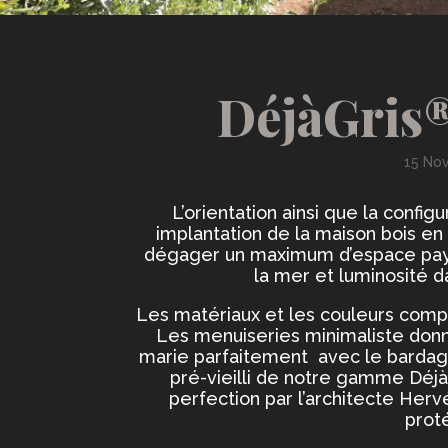
DéjàGris®
15 No
L’orientation ainsi que la config
implantation de la maison bois en
dégager un maximum d’espace paysa
la mer et luminosité d
Les matériaux et les couleurs co
Les menuiseries minimaliste donn
marie parfaitement avec le bardage
pré-vieilli de notre gamme DéjàG
perfection par l’architecte Her
prot