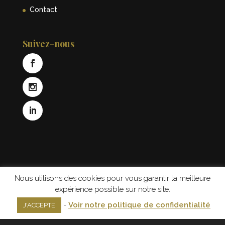
Contact
Suivez-nous
Nous utilisons des cookies pour vous garantir la meilleure
Intérieur
Extérieur
Spécialiste châtaignier
expérience possible sur notre site.
Achat de châtaignier
Autres essences locales
-
Voir notre politique de confidentialité
J'ACCEPTE
© 2018 UN DES SENS Design global - Tous droits