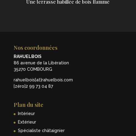
Une terrasse habillée de bois flammé
Nos coordonnées
RAHUELBOIS
86 avenue de la Libération
35270 COMBOURG
rahuelbois[at]rahuelbois.com
[zéro]2 99 73 04 87
Plan du site
Intérieur
Extérieur
Spécialiste châtaignier