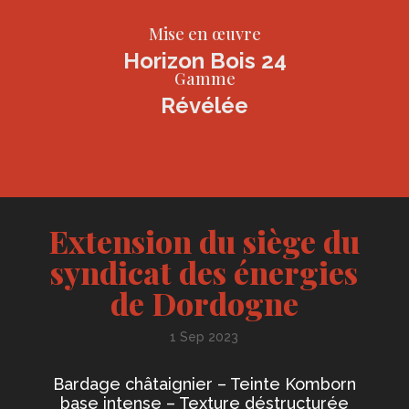
Mise en œuvre
Horizon Bois 24
Gamme
Révélée
Extension du siège du
syndicat des énergies
de Dordogne
1 Sep 2023
Bardage châtaignier – Teinte Komborn
base intense – Texture déstructurée