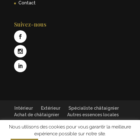
Contact
Suivez-nous
Intérieur
Extérieur
Spécialiste châtaignier
Achat de châtaignier
Autres essences locales
Nous utilisons des cookies pour vous garantir la meilleure
© 2018 UN DES SENS Design global - Tous droits
expérience possible sur notre site.
réservés Rahuel Bois -
Mentions légales
-